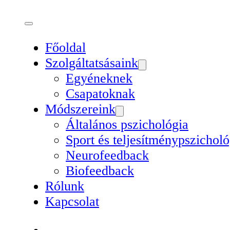
Főoldal
Szolgáltatsásaink
Egyéneknek
Csapatoknak
Módszereink
Általános pszichológia
Sport és teljesítménypszicholó
Neurofeedback
Biofeedback
Rólunk
Kapcsolat