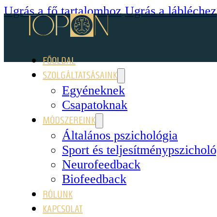
Ugrás a fő tartalomhoz
Ugrás a lábléchez
FŐOLDAL
SZOLGÁLTATSÁSAINK
Egyéneknek
Csapatoknak
MÓDSZEREINK
Általános pszichológia
Sport és teljesítménypszicholó
Neurofeedback
Biofeedback
RÓLUNK
KAPCSOLAT