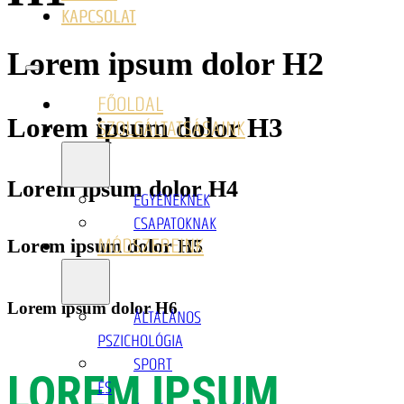
KAPCSOLAT
Lorem ipsum dolor H2
FŐOLDAL
Lorem ipsum dolor H3
SZOLGÁLTATSÁSAINK
Lorem ipsum dolor H4
EGYÉNEKNEK
CSAPATOKNAK
Lorem ipsum dolor H5
MÓDSZEREINK
Lorem ipsum dolor H6
ÁLTALÁNOS
PSZICHOLÓGIA
SPORT
LOREM IPSUM
ÉS