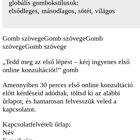
globális gombokstílusok:
elsődleges, másodlagos, sötét, világos
Gomb szövege
Gomb szövege
Gomb
szövege
Gomb szövege
„Tedd meg az első lépést – kérj ingyenes első
online konzultációt!” gomb
Amennyiben 30 perces első online konzultáció
előtt kérdéseid adódtak, töltsd ki az alábbi
űrlapot, és hamarosan felvesszük veled a
kapcsolatot.
Kapcsolatfelvételi űrlap:
Név